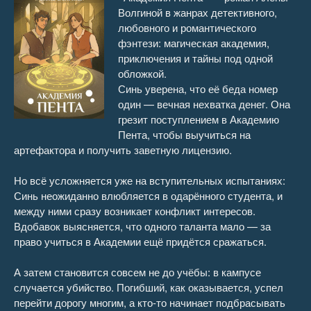
Волгиной в жанрах детективного,
Академия Пента 16
26:27
любовного и романтического
фэнтези: магическая академия,
Академия Пента 17
15:52
приключения и тайны под одной
обложкой.
Академия Пента 18
31:15
Синь уверена, что её беда номер
один — вечная нехватка денег. Она
Академия Пента 19
23:08
грезит поступлением в Академию
Пента, чтобы выучиться на
Академия Пента 20
19:48
артефактора и получить заветную лицензию.
Академия Пента 21
05:21
Но всё усложняется уже на вступительных испытаниях:
Синь неожиданно влюбляется в одарённого студента, и
Академия Пента 22
15:37
между ними сразу возникает конфликт интересов.
Вдобавок выясняется, что одного таланта мало — за
Академия Пента 23
27:35
право учиться в Академии ещё придётся сражаться.
Академия Пента 24
19:42
А затем становится совсем не до учёбы: в кампусе
случается убийство. Погибший, как оказывается, успел
Академия Пента 25
20:54
перейти дорогу многим, а кто-то начинает подбрасывать