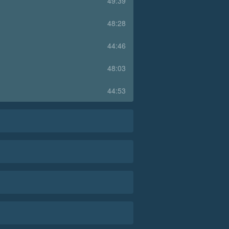
49:39
48:28
44:46
48:03
44:53