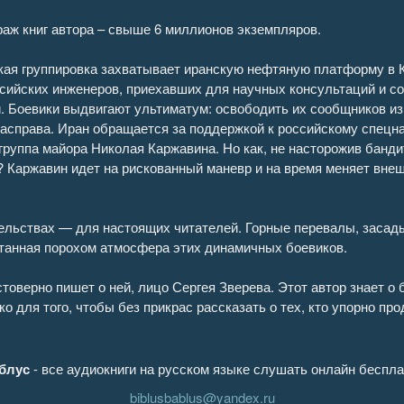
аж книг автора – свыше 6 миллионов экземпляров.
кая группировка захватывает иранскую нефтяную платформу в 
сийских инженеров, приехавших для научных консультаций и с
. Боевики выдвигают ультиматум: освободить их сообщников из
асправа. Иран обращается за поддержкой к российскому спецна
руппа майора Николая Каржавина. Но как, не насторожив банди
 Каржавин идет на рискованный маневр и на время меняет вне
ельствах — для настоящих читателей. Горные перевалы, засады
танная порохом атмосфера этих динамичных боевиков.
остоверно пишет о ней, лицо Сергея Зверева. Этот автор знает о
о для того, чтобы без прикрас рассказать о тех, кто упорно п
блус
- все аудиокниги на русском языке слушать онлайн беспла
biblusbablus@yandex.ru