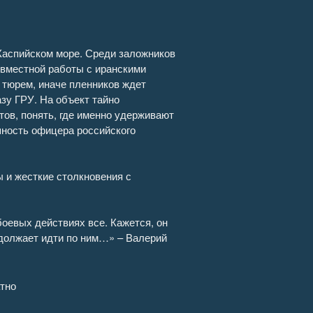
Каспийском море. Среди заложников
овместной работы с иранскими
 тюрем, иначе пленников ждет
зу ГРУ. На объект тайно
тов, понять, где именно удерживают
шность офицера российского
 и жесткие столкновения с
 боевых действиях все. Кажется, он
родолжает идти по ним…» – Валерий
тно