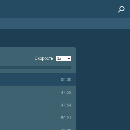
Скорость:
00:00
47:59
47:54
50:21