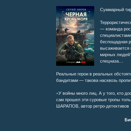
Суммарный тир
Террористичес
— команда рос
специалистами
беспощадная р
высаживается г
мирных людей?
спецназа…
Реальные герои в реальных обстоят
бандитами — такова насквозь пропи
«У войны много лиц. А у того, кто д
сам прошел эти суровые тропы тольк
ШАРАПОВ, автор ретро-детективов
Би