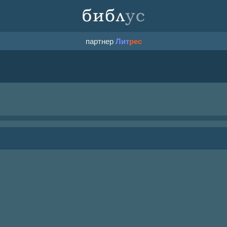
партнер
Лит
рес