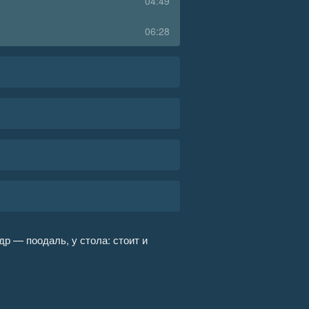
04:49
06:28
р — поодаль, у стола: стоит и