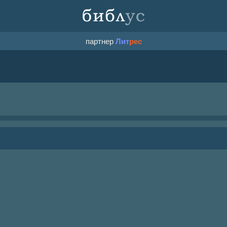
партнер
Лит
рес