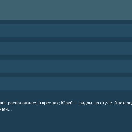
ич расположился в креслах; Юрий — рядом, на стуле, Александ
умаги…