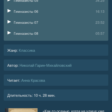
Гимназисты 05
34:25
Гимназисты 06
16:13
Гимназисты 07
23:52
Гимназисты 08
05:57
Гимназисты 09
17:34
Жанр
:
Классика
Гимназисты 10
1:08:10
Автор:
Николай Гарин-Михайловский
Гимназисты 11
16:48
Гимназисты 12
1:11:53
Читает:
Анна Красова
Гимназисты 13
24:14
Длительность:
10 ч. 28 мин.
Гимназисты 14
04:03
Гимназисты 15
16:58
«Как-то осенью, когда на улице уже