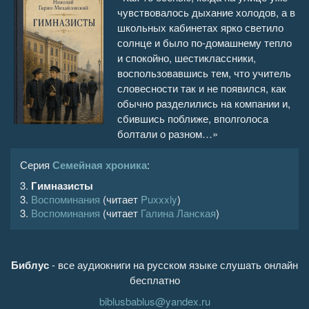
чувствовалось дыхание холодов, а в
Гимназисты 16
08:49
школьных кабинетах ярко светило
солнце и было по-домашнему тепло
Гимназисты 17
30:57
и спокойно, шестиклассники,
воспользовавшись тем, что учитель
Гимназисты 18
39:59
словесности так и не появился, как
обычно разделились на компании и,
Гимназисты 19
26:47
сбившись поближе, вполголоса
болтали о разном…»
Гимназисты 20
35:22
Серия
Семейная хроника
:
Гимназисты 21
25:34
3.
Гимназисты
3.
Воспоминания
(читает
Puxxxly
)
Гимназисты 22
07:38
3.
Воспоминания
(читает
Галина Ланская
)
Гимназисты 23
16:28
Библус
- все аудиокниги на русском языке слушать онлайн
Гимназисты 24
17:16
бесплатно
biblusbablus@yandex.ru