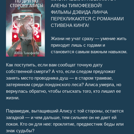
АЛЕНЫ ТИМОФЕЕВОЙ!
По другую сторону Алисы 16
12:47
ФИЛЬМЫ ДЭВИДА ЛИНЧА
ПЕРЕКЛИКАЮТСЯ С РОМАНАМИ
По другую сторону Алисы 17
11:14
СТИВЕНА КИНГА!
По другую сторону Алисы 18
04:34
Жизни не учат сразу — умение жить
приходит лишь с годами и
По другую сторону Алисы 19
13:22
становится самым важным навыком.
По другую сторону Алисы 20
08:27
Как поступить, если вам сообщат точную дату
собственной смерти? А что, если следом предложат
По другую сторону Алисы 21
13:58
занять место проводника душ — в старом трамвае,
затерянном среди лондонского леса? Алиса умерла, но
По другую сторону Алисы 22
14:50
вернулась обратно, чтобы отыскать того, кто лишил ее
жизни.
По другую сторону Алисы 23
07:05
Парамедик, вытащивший Алису с той стороны, остается
По другую сторону Алисы 24
07:50
загадкой — и чем дальше, тем сильнее он не дает ей
покоя. Кто он для нее: проклятие, предвестник беды или
По другую сторону Алисы 25
18:11
знак судьбы?