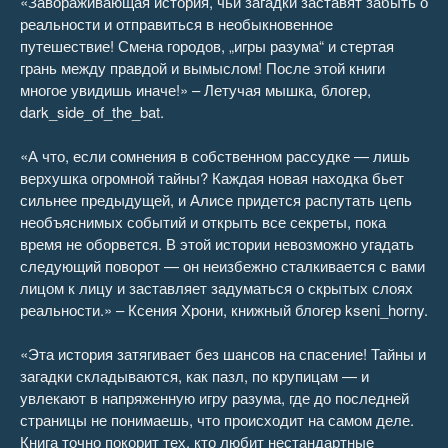
«Завораживающая история, чьи загадки заставят забыть о
По другую сторону Алисы 36
19:49
реальности и отправиться в необыкновенное
путешествие! Смена городов, „игры разума“ и стертая
По другую сторону Алисы 37
11:28
грань между правдой и вымыслом! После этой книги
многое увидишь иначе!» – Летучая мышка, блогер,
По другую сторону Алисы 38
07:14
dark_side_of_the_bat.
По другую сторону Алисы 39
15:25
«А что, если сомнения в собственном рассудке — лишь
верхушка огромной тайны? Каждая новая находка бьет
По другую сторону Алисы 40
09:51
сильнее предыдущей, и Алисе придется распутать цепь
необъяснимых событий и открыть все секреты, пока
По другую сторону Алисы 41
11:09
время не оборвется. В этой истории невозможно угадать
следующий поворот — он неизбежно сталкивается с вами
По другую сторону Алисы 42
12:48
лицом к лицу и заставляет задуматься о скрытых слоях
реальности.» – Ксения Хрони, книжный блогер kseni_horny.
По другую сторону Алисы 43
08:38
«Эта история затягивает без шансов на спасение! Тайны и
По другую сторону Алисы 44
11:23
загадки складываются, как пазл, по крупицам — и
увлекают в напряженную игру разума, где до последней
По другую сторону Алисы 45
11:46
страницы не понимаешь, что происходит на самом деле.
Книга точно покорит тех, кто любит нестандартные