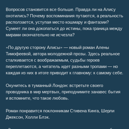
По другую сторону Алисы 26
05:27
Вопросов становится все больше. Правда ли на Алису
охотились? Почему воспоминания путаются, а реальность
По другую сторону Алисы 27
11:58
расползается, уступая место кошмару и фантазии?
Сумеет ли она докопаться до истины, пока граница между
По другую сторону Алисы 28
30:14
мирами окончательно не исчезла?
По другую сторону Алисы 29
10:26
«По другую сторону Алисы» — новый роман Алены
Тимофеевой, автора молодежной прозы. Здесь реальное
По другую сторону Алисы 30
14:42
сталкивается с воображаемым, судьбы героев
переплетаются, а читатель идет разными тропами — но
По другую сторону Алисы 31
27:52
каждая из них в итоге приводит к главному: к самому себе.
По другую сторону Алисы 32
35:50
Окунитесь в туманный Лондон: встретьте своего
проводника в мир мертвых, приподнимите занавес бытия
По другую сторону Алисы 33
15:22
и вспомните, что такое любовь.
По другую сторону Алисы 34
29:16
Роман понравится поклонникам Стивена Кинга, Шерли
Джексон, Холли Блэк.
По другую сторону Алисы 35
18:59