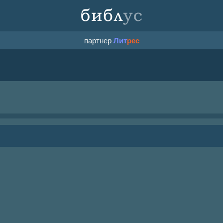
партнер
Лит
рес