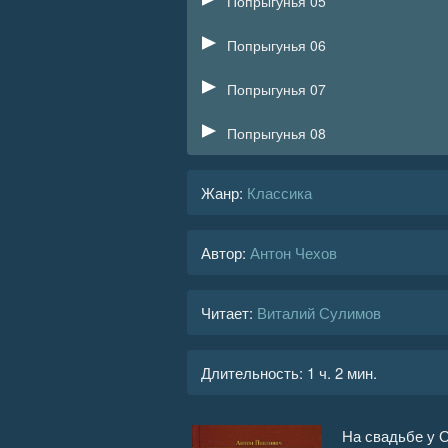
Попрыгунья 05
Попрыгунья 06
Попрыгунья 07
Попрыгунья 08
Жанр
:
Классика
Автор:
Антон Чехов
Читает:
Виталий Сулимов
Длительность:
1 ч. 2 мин.
На свадьбе у 