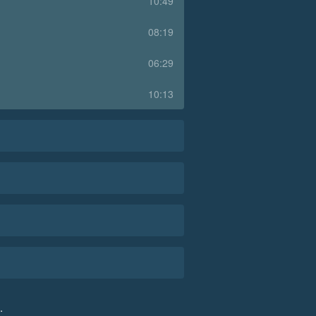
10:49
08:19
06:29
10:13
.