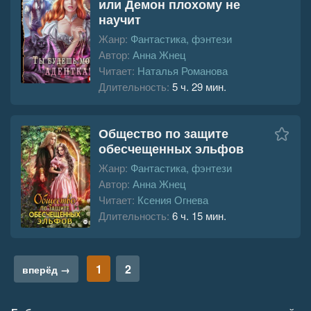
или Демон плохому не
научит
Жанр:
Фантастика, фэнтези
Автор:
Анна Жнец
Читает:
Наталья Романова
Длительность:
5 ч. 29 мин.
Общество по защите
обесчещенных эльфов
Жанр:
Фантастика, фэнтези
Автор:
Анна Жнец
Читает:
Ксения Огнева
Длительность:
6 ч. 15 мин.
1
2
вперёд →