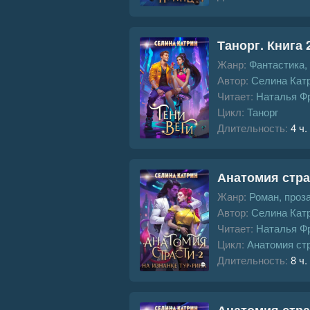
Танорг. Книга 
Жанр:
Фантастика,
Автор:
Селина Кат
Читает:
Наталья Ф
Цикл:
Танорг
Длительность:
4 ч.
Анатомия страс
Жанр:
Роман, проз
Автор:
Селина Кат
Читает:
Наталья Ф
Цикл:
Анатомия стр
Длительность:
8 ч.
Анатомия страс