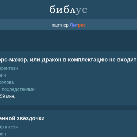
партнер
Лит
рес
с-мажор, или Дракон в комплектацию не входит
 фэнтези
рин
ролова
с последствиями
 59 мин.
енной звёздочки
 фэнтези
рин