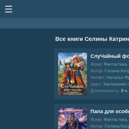
Все книги Селины Катрин
СлуЧайный фор
Жанр:
Фантастика,
Автор:
Селина Кат
Читает:
Наталья Ф
Цикл:
Заклинание 
Длительность:
3 ч.
Папа для особ
Жанр:
Фантастика,
Автор:
Селина Кат