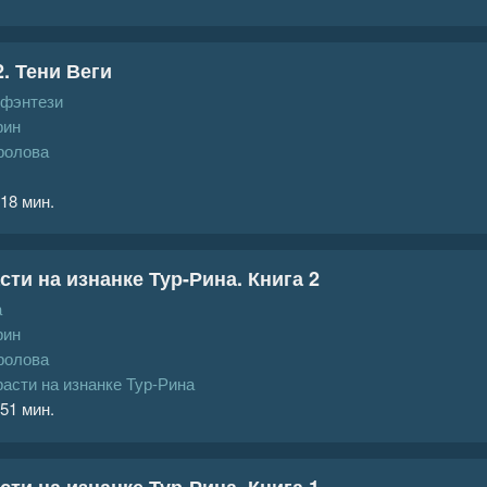
2. Тени Веги
 фэнтези
рин
ролова
 18 мин.
ти на изнанке Тур-Рина. Книга 2
а
рин
ролова
асти на изнанке Тур-Рина
 51 мин.
ти на изнанке Тур-Рина. Книга 1