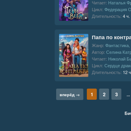
Читает:
Наталья Ф
Цикл:
Федерация 
Длительность:
4 ч.
Папа по контра
Жанр:
Фантастика,
Автор:
Селина Кат
Читает:
Николай Б
Цикл:
Сердце драк
Длительность:
12 ч
1
2
3
вперёд →
...
Би