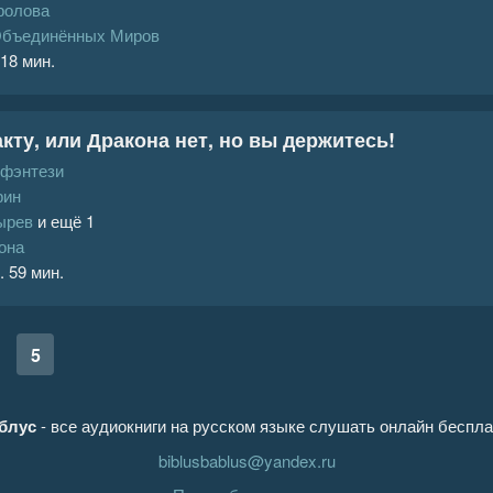
ролова
Объединённых Миров
 18 мин.
кту, или Дракона нет, но вы держитесь!
 фэнтези
рин
ырев
и ещё 1
она
. 59 мин.
5
блус
- все аудиокниги на русском языке слушать онлайн беспла
biblusbablus@yandex.ru