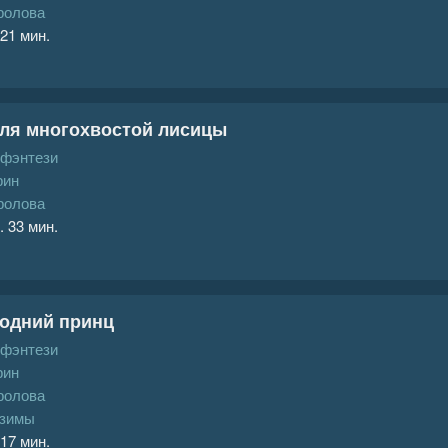
ролова
 21 мин.
для многохвостой лисицы
 фэнтези
рин
ролова
. 33 мин.
годний принц
 фэнтези
рин
ролова
 зимы
 17 мин.