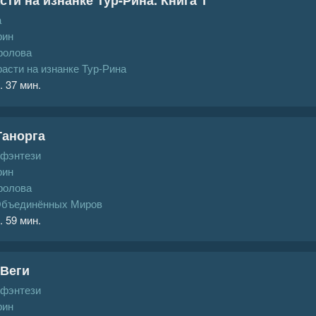
а
рин
ролова
асти на изнанке Тур-Рина
. 37 мин.
Танорга
 фэнтези
рин
ролова
Объединённых Миров
. 59 мин.
 Веги
 фэнтези
рин