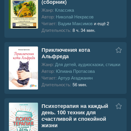
(сборник)
Жанр:
Классика
Автор:
Николай Некрасов
Читает:
Вадим Максимов
и ещё 2
Длительность:
8 ч. 34 мин.
Приключения кота
Альфреда
Жанр:
Для детей, аудиосказки, стишки
Автор:
Юлиана Протасова
Читает:
Артур Агаджанян
Длительность:
56 мин.
Психотерапия на каждый
день. 100 техник для
счастливой и спокойной
жизни