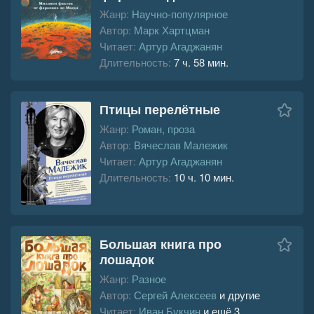
Жанр:
Научно-популярное
Автор:
Марк Хартцман
Читает:
Артур Агаджанян
Длительность:
7 ч. 58 мин.
Птицы перелётные
Жанр:
Роман, проза
Автор:
Вячеслав Малежик
Читает:
Артур Агаджанян
Длительность:
10 ч. 10 мин.
Большая книга про
лошадок
Жанр:
Разное
Автор:
Сергей Алексеев
и другие
Читает:
Иван Букчин
и ещё 3