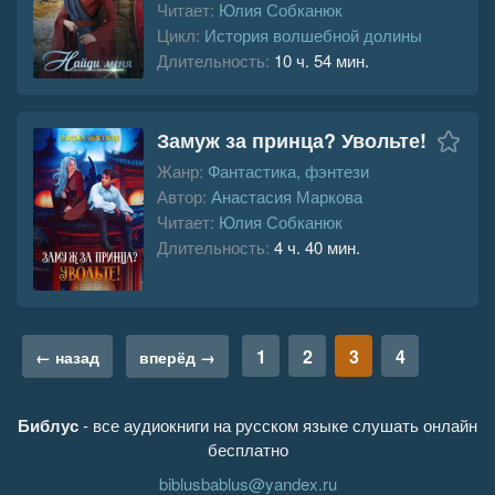
Читает:
Юлия Собканюк
Цикл:
История волшебной долины
Длительность:
10 ч. 54 мин.
Замуж за принца? Увольте!
Жанр:
Фантастика, фэнтези
Автор:
Анастасия Маркова
Читает:
Юлия Собканюк
Длительность:
4 ч. 40 мин.
1
2
3
4
← назад
вперёд →
Библус
- все аудиокниги на русском языке слушать онлайн
бесплатно
biblusbablus@yandex.ru