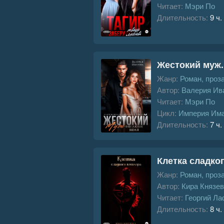
Читает:
Мэри По
Длительность:
9 ч.
Жестокий муж.
Жанр:
Роман, проз
Автор:
Валерия Ив
Читает:
Мэри По
Цикл:
Империя Им
Длительность:
7 ч.
Клетка сладко
Жанр:
Роман, проз
Автор:
Кира Князе
Читает:
Георгий Л
Длительность:
8 ч.