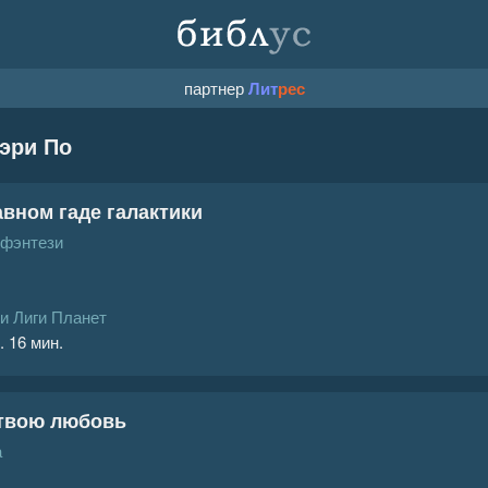
партнер
Лит
рес
эри По
авном гаде галактики
 фэнтези
и Лиги Планет
. 16 мин.
 твою любовь
а