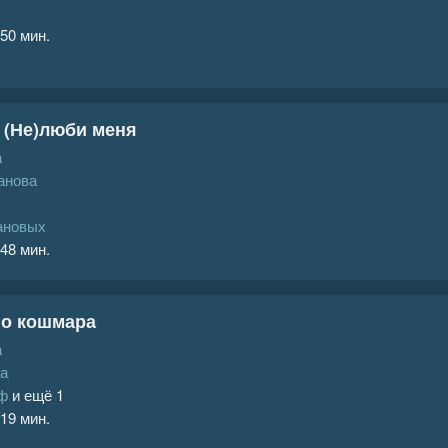
 50 мин.
 (Не)люби меня
а
анова
ановых
 48 мин.
го кошмара
а
ва
аф
и ещё 1
 19 мин.